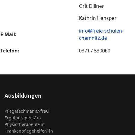
Grit Dillner
Kathrin Hansper
info@freie-schulen-
E-Mail:
chemnitz.de
Telefon:
0371 / 530060
Ausbildungen
Pflegefachmann/-frau
Ergotherapeut/-in
Physiotherapeut/-in
Krankenpflegehelfer/-in