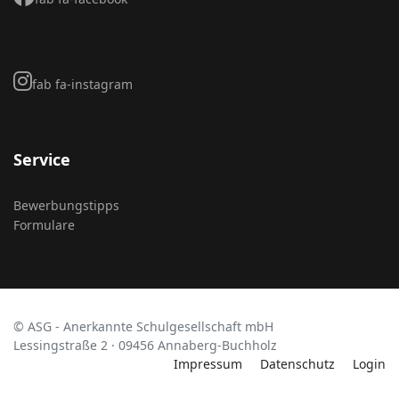
fab fa-instagram
Service
Bewerbungstipps
Formulare
© ASG - Anerkannte Schulgesellschaft mbH
Lessingstraße 2 · 09456 Annaberg-Buchholz
Impressum
Datenschutz
Login